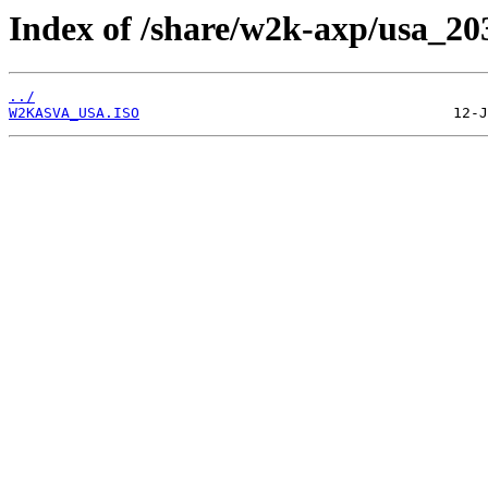
Index of /share/w2k-axp/usa_20
../
W2KASVA_USA.ISO